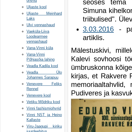
seoses tema 1
ohvrid
Uljaste kool
Simuna kihelkon
Uljaste Meinhard
triibulised". Ül
Laks
Ulvi vennashaud
3.03.2016
- pal
Vaeküla-Liiva
artiklis.
Loodearmee
vennashaud
Vana-Vinni küla
Mälestuskivi, mille
Vana-Vinni
Kalevi sovhoosi tö
Põhjasõja lahing
ümbruskonna kõige
Veadla Kadila kool
Veadla Ülo
kirjas, et Rakvere 
Johannes Sarapuu
memoriaaltahvlid,
Venevere Feliks
Rennel
Pudiveres ja kasvu
Venevere kool
Vetiku Mõdriku kool
Vinni fashismiohvrid
Vinni NST ja Heino
Kallaste
Viru-Jaagupi kiriku
juurdeehitus