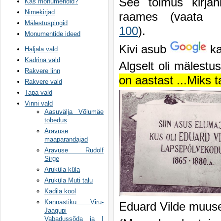
See toimus kirjan
Kas monumendid?
Nimekirjad
raames (vaat
Mälestuspingid
100
).
Monumentide ideed
Kivi asub
ka
Haljala vald
Kadrina vald
Algselt oli mälestus
Rakvere linn
on aastast ...Miks t
Rakvere vald
Tapa vald
Vinni vald
Aasuvälja Võlumäe
tobedus
Aravuse
maaparandajad
Aravuse Rudolf
Sirge
Aruküla küla
Aruküla Muti talu
Kadila kool
Kannastiku Viru-
Eduard Vilde muus
Jaagupi
Vabadussõda ja I