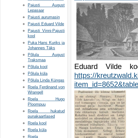
Pajusti August
Lepasaar
Pajusti aurumasin
Pajusti Eduard Vilde
Pajusti Vinni-Pajusti
kool
Puka Hans Kuriks ja
Johannes Täks
Põlula August
Traksmaa
Eduard Vilde ko
Põlula kool
Põlula küla
https://kreutzwald.k
Põlula Linda Küngas
item_id=8652&tab
Roela Ferdinand von
Wrangell
Roela Hugo
Ploompuu
Roela hukatud
punakaartlased
Roela kool
Roela küla
Roela