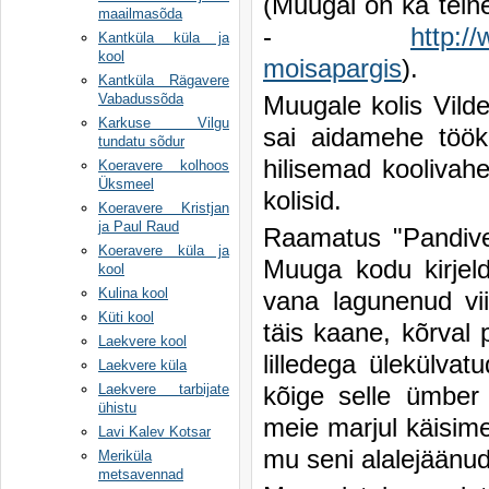
(Muugal on ka tei
maailmasõda
-
http:/
Kantküla küla ja
kool
moisapargis
).
Kantküla Rägavere
Muugale kolis Vild
Vabadussõda
Karkuse Vilgu
sai aidamehe töök
tundatu sõdur
hilisemad koolivahe
Koeravere kolhoos
Üksmeel
kolisid.
Koeravere Kristjan
ja Paul Raud
Raamatus "Pandive
Koeravere küla ja
Muuga kodu kirjeld
kool
Kulina kool
vana lagunenud vi
Küti kool
täis kaane, kõrval
Laekvere kool
lilledega ülekülva
Laekvere küla
kõige selle ümber
Laekvere tarbijate
ühistu
meie marjul käisime
Lavi Kalev Kotsar
mu seni alalejäänu
Meriküla
metsavennad