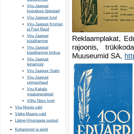
Viru-Jaagupi
koguduse õpetajad
Viru-Jaagupi kool
Viru-Jaagupi Kristjan
ja Paul Raud
Viru-Jaagupi
Reklaamplakat, Edu
küüditamine
rajoonis, trüki
Viru-Jaagupi
küüditamine kirikus
Muuseumid SA,
ht
Viru-Jaagupi
leinamüür
Viru-Jaagupi Stalin
Viru-Jaagupi
vennashaud
Viru-Kabala
maaparandajad
Võhu Näsu kool
Viru-Nigula vald
Väike-Maarja vald
Lääne-Virumaaga seotud
Kohanimed ja piirid