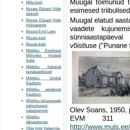
Muugal toimunud tõ
Miila kool
esimesed triibulised
Muuga Eduard Vilde
elukoht
Muugal elatud aasta
Muuga Eduard Vilde
mõisapargis
vaadete kujunemi
Muuga Emil Lang
sünniaastapäeval 
Muuga kool
võistluse ("Punane 
Muuga küla
Mõdriku Eestimaa
Mõisnike Krediidi
Selts
Mõdriku hukatud
punakaartlased
Mõdriku kindral
Kaulbars
Mõdriku perekond
Kaulbars
Mõdriku talupoegade
pärisorjusest
Olev Soans, 1950, p
vabastamine
EVM 311 EVK
Mõdriku
täkusammas
http://www.muis.e
Obja Imbi Valgemäe