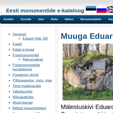
Eesti monumentide e-kataloog
Avaleht
Kontakt
Idee
Raha
Näitus
Monumendileht
Kaa
Muuga Eduard
Inimesed
Eduard Vilde 100
Koolid
Külad ja linnad
Punamonumendid
Rahvamatkad
Punamonumentide
eemaldamine
Punaterrori ohvrid
Põllumajandus, mets, maa
Teine maailmasõda
Vabadussõda
Mõisaparkides
Muud teemad
Mälestuskivi Eduard
Mõtted monumentidest