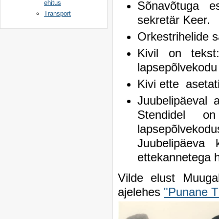
ehitus
Sõnavõtuga e
Transport
sekretär Keer.
Orkestrihelide s
Kivil on teks
lapsepõlvekodu
Kivi ette asetati l
Juubelipäeval 
Stendidel on
lapsepõlvekod
Juubelipäeva 
ettekannetega hu
Vilde elust Muuga
ajelehes
"Punane T