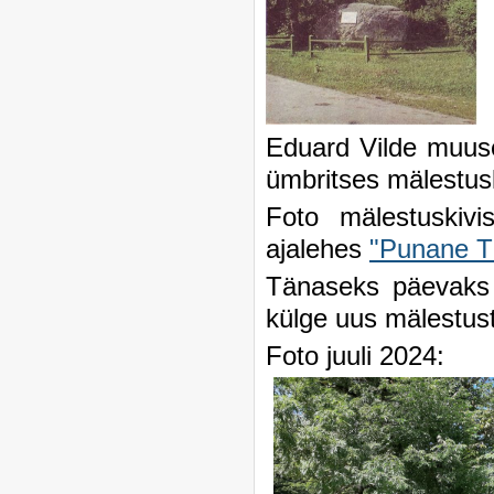
Eduard Vilde muuse
ümbritses mälestusk
Foto mälestuskivi
ajalehes
"Punane T
Tänaseks päevaks e
külge uus mälestus
Foto juuli 2024: