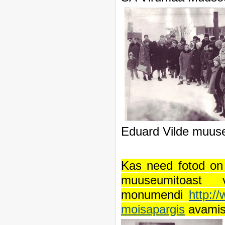
Eduard Vilde muus
Kas need fotod on 
muuseumitoast
monumendi
http:/
moisapargis
avamisü