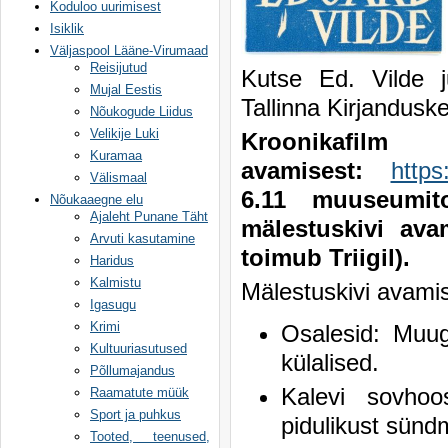
Koduloo uurimisest
Isiklik
Väljaspool Lääne-Virumaad
Reisijutud
Kutse Ed. Vilde 
Mujal Eestis
Tallinna Kirjandusk
Nõukogude Liidus
Velikije Luki
Krooni
Kuramaa
avamisest:
https
Välismaal
6.11 muuseumi
Nõukaaegne elu
Ajaleht Punane Täht
mälestuskivi avam
Arvuti kasutamine
toimub Triigil).
Haridus
Kalmistu
Mälestuskivi avamis
Igasugu
Krimi
Osalesid: Muug
Kultuuriasutused
külalised.
Põllumajandus
Kalevi sovhoo
Raamatute müük
Sport ja puhkus
pidulikust sünd
Tooted, teenused,