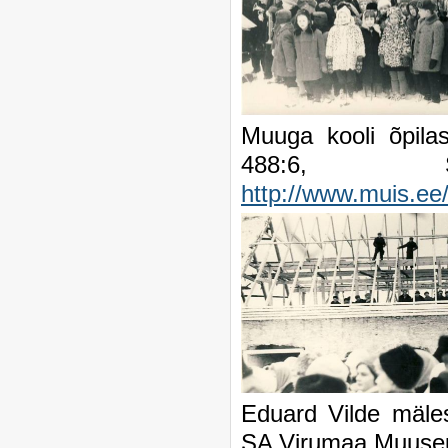
Muuga kooli õpila
488:6, 
http://www.muis.e
Eduard Vilde mäles
SA Virumaa Muuse