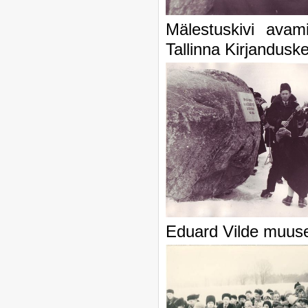
Mälestuskivi av
Tallinna Kirjandusk
Eduard Vilde muus