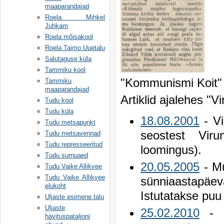
maaparandajad
Roela Mihkel
Juhkam
Roela mõisakool
Roela Taimo Uuetalu
Salutaguse küla
Tammiku kool
"Kommunismi Koit"
Tammiku
maaparandajad
Artiklid ajalehes "V
Tudu kool
Tudu küla
18.08.2001
- Vi
Tudu metsapunkt
seostest Vir
Tudu metsavennad
Tudu represseeritud
loomingus).
Tudu surnuaed
20.05.2005
- Mu
Tudu Vaike Allikvee
Tudu Vaike Allikvee
sünniaastapä
elukoht
Istutatakse puu
Uljaste esimene talu
Uljaste
25.02.2010
- M
hävituspataljoni